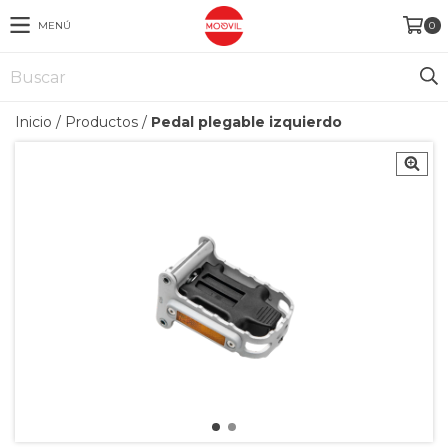
MENÚ
0
Inicio
/
Productos
/
Pedal plegable izquierdo