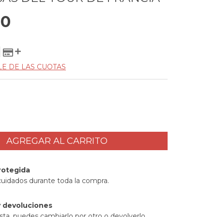
00
LE DE LAS CUOTAS
rotegida
cuidados durante toda la compra.
 devoluciones
sta, puedes cambiarlo por otro o devolverlo.