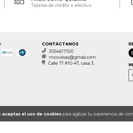
Tarjetas de crédito o efectivo
O
CONTÁCTANOS
R
3054617100
moovilsas@gmail.com
Calle 71 #10-47, casa 3.
N
io
aceptas el uso de cookies
para agilizar tu experiencia de co