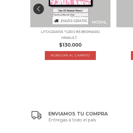
S
ENVÍO GRATIS
E L'EN...
LITOGRAFÍA "GIRO 85 BERNARD
HINAULT...
$130.000
TO
AGREGAR AL CARRITO
ENVIAMOS TU COMPRA
Entregas a todo el país