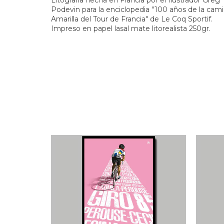
Litografía hecha en Francia por el Ilustrador Greg
Podevin para la enciclopedia "100 años de la cam
Amarilla del Tour de Francia" de Le Coq Sportif.
Impreso en papel lasal mate litorealista 250gr.