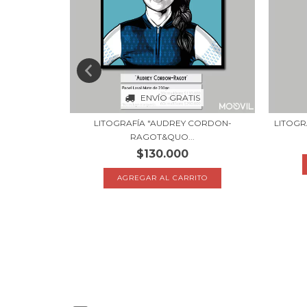
S
ENVÍO GRATIS
ERRAND-
LITOGRAFÍA "AUDREY CORDON-
LITOGRA
RAGOT&QUO...
$130.000
TO
AGREGAR AL CARRITO