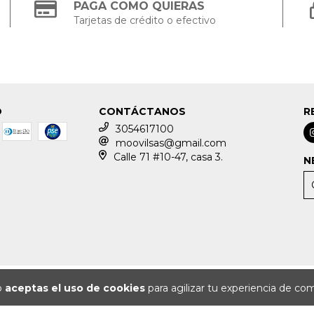
PAGA COMO QUIERAS
Tarjetas de crédito o efectivo
O
CONTÁCTANOS
R
3054617100
moovilsas@gmail.com
Calle 71 #10-47, casa 3.
N
io
aceptas el uso de cookies
para agilizar tu experiencia de co