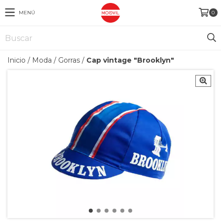
MENÚ
0
Inicio
/
Moda
/
Gorras
/
Cap vintage "Brooklyn"