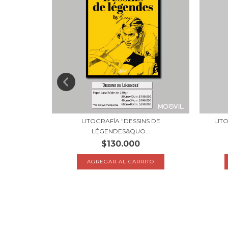
S
DES TÊTES...
LITOGRAFÍA "DESSINS DE
LIT
LÉGENDES&QUO...
$130.000
TO
AGREGAR AL CARRITO