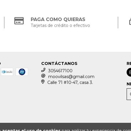
PAGA COMO QUIERAS
Tarjetas de crédito o efectivo
O
CONTÁCTANOS
R
3054617100
moovilsas@gmail.com
Calle 71 #10-47, casa 3.
N
io
aceptas el uso de cookies
para agilizar tu experiencia de co