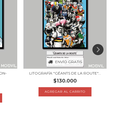
ENVÍO GRATIS
ON-
LITOGRAFÍA "GÉANTS DE LA ROUTE"...
LITOGRA
$130.000
AGREGAR AL CARRITO
A