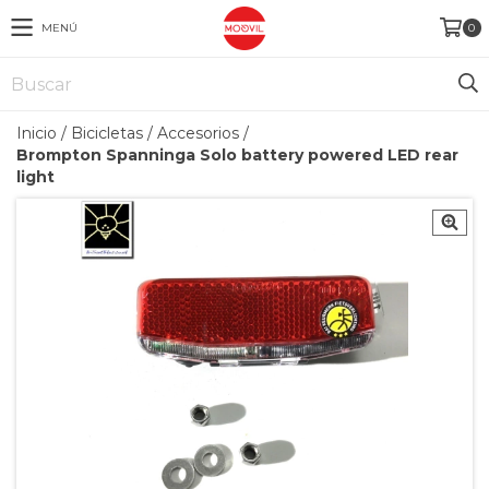
MENÚ
0
Inicio
/
Bicicletas
/
Accesorios
/
Brompton Spanninga Solo battery powered LED rear
light