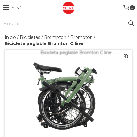
MENÚ
0
Inicio
/
Bicicletas
/
Brompton
/
Brompton
/
Bicicleta peglable Bromton C line